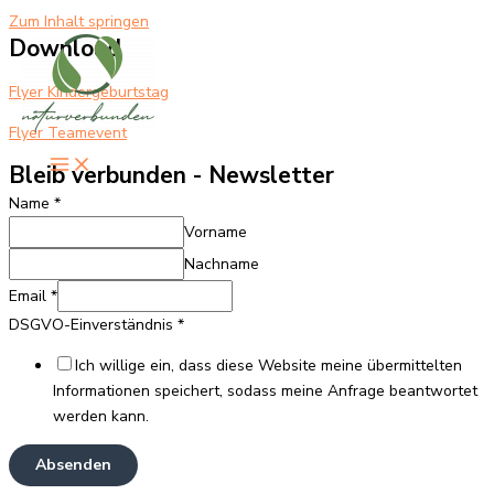
Zum Inhalt springen
Download
Flyer Kindergeburtstag
Flyer Teamevent
Bleib verbunden - Newsletter
Name
*
Vorname
Nachname
Email
*
Email
DSGVO-Einverständnis
*
Name
Ich willige ein, dass diese Website meine übermittelten
DSGVO-
Informationen speichert, sodass meine Anfrage beantwortet
Einverständnis
werden kann.
Absenden