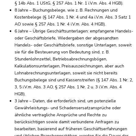
§ 14b Abs. 1 UStG, § 257 Abs. 1 Nr. 1 i.V.m. Abs. 4 HGB).
8 Jahre – Buchungsbelege, wie z. B. Rechnungen und
Kostenbelege (§ 147 Abs. 1 Nr. 4 und 4a i.V.m. Abs. 3 Satz 1
AO sowie § 257 Abs. 1 Nr. 4 i.V.m. Abs. 4 HGB).
6 Jahre – Übrige Geschäftsunterlagen: empfangene Handels-
oder Geschäftsbriefe, Wiedergaben der abgesandten
Handels- oder Geschäftsbriefe, sonstige Unterlagen, soweit
sie für die Besteuerung von Bedeutung sind, z. B.
Stundenlohnzettel, Betriebsabrechnungsbögen,
Kalkulationsunterlagen, Preisauszeichnungen, aber auch
Lohnabrechnungsunterlagen, soweit sie nicht bereits
Buchungsbelege sind und Kassenstreifen (§ 147 Abs. 1 Nr. 2,
3, 5 i.V.m. Abs. 3 AO, § 257 Abs. 1 Nr. 2 u. 3 i.V.m. Abs. 4
HGB).
3 Jahre – Daten, die erforderlich sind, um potenzielle
Gewährleistungs- und Schadensersatzansprüche oder
ähnliche vertragliche Ansprüche und Rechte zu
berücksichtigen sowie damit verbundene Anfragen zu
bearbeiten, basierend auf früheren Geschäftserfahrungen
und üblichen Branchenpraktiken, werden für die Dauer der