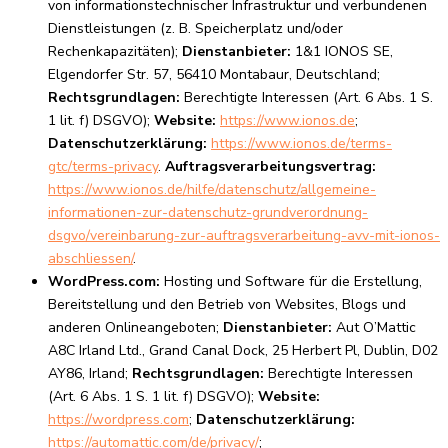
von informationstechnischer Infrastruktur und verbundenen
Dienstleistungen (z. B. Speicherplatz und/oder
Rechenkapazitäten);
Dienstanbieter:
1&1 IONOS SE,
Elgendorfer Str. 57, 56410 Montabaur, Deutschland;
Rechtsgrundlagen:
Berechtigte Interessen (Art. 6 Abs. 1 S.
1 lit. f) DSGVO);
Website:
https://www.ionos.de
;
Datenschutzerklärung:
https://www.ionos.de/terms-
gtc/terms-privacy
.
Auftragsverarbeitungsvertrag:
https://www.ionos.de/hilfe/datenschutz/allgemeine-
informationen-zur-datenschutz-grundverordnung-
dsgvo/vereinbarung-zur-auftragsverarbeitung-avv-mit-ionos-
abschliessen/
.
WordPress.com:
Hosting und Software für die Erstellung,
Bereitstellung und den Betrieb von Websites, Blogs und
anderen Onlineangeboten;
Dienstanbieter:
Aut O’Mattic
A8C Irland Ltd., Grand Canal Dock, 25 Herbert Pl, Dublin, D02
AY86, Irland;
Rechtsgrundlagen:
Berechtigte Interessen
(Art. 6 Abs. 1 S. 1 lit. f) DSGVO);
Website:
https://wordpress.com
;
Datenschutzerklärung:
https://automattic.com/de/privacy/
;