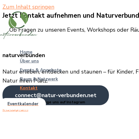
Zum Inhalt springen
Jetzt Kontakt aufnehmen und Naturverbund
Ob Fragen zu unseren Events, Workshops oder Räum
Home
naturverbunden
Über uns
Events & Angebote
Natur erleben, entdecken und staunen – für Kinder, F
Raum & Netzwerk
Natur ihren Platz.
Kontakt
connect@natur-verbunden.net
Bleib verbunden und folge uns auf Instagram
Eventkalender
Instagram