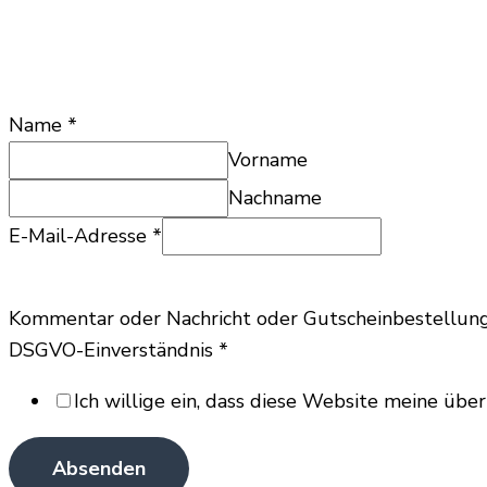
Name
*
Vorname
Nachname
E-Mail-Adresse
*
Kommentar oder Nachricht oder Gutscheinbestellun
E-
DSGVO-Einverständnis
*
Mail-
Ich willige ein, dass diese Website meine üb
Adresse
oder
Absenden
Kommentar