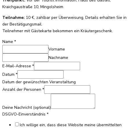
Treffpunkt:
Vor der Tourist Information, Haus des Gastes,
Kraichgaustraße 10, Mingolsheim
Teilnahme:
10 €, zahlbar per Überweisung, Details erhalten Sie in
der Bestätigungsmail.
Teilnehmer mit Gästekarte bekommen ein Kräutergeschenk.
Name
*
Vorname
Nachname
E-Mail-Adresse
*
Datum
*
Datum der gewünschten Veranstaltung
Deine
Anzahl der Personen
*
Datum
der
Deine Nachricht (optional)
DSGVO-Einverständnis
*
Ich willige ein, dass diese Website meine übermittelten