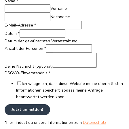
Name
*
Vorname
Nachname
E-Mail-Adresse
*
Anzahl
Datum
*
Name
Datum der gewünschten Veranstaltung
Nachricht
Anzahl der Personen
*
Deine Nachricht (optional)
DSGVO-Einverständnis
*
Ich willige ein, dass diese Website meine übermittelten
Informationen speichert, sodass meine Anfrage
beantwortet werden kann.
Jetzt anmelden!
*hier findest du unsere Informationen zum
Datenschutz