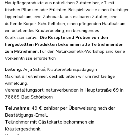
Hautpflegeprodukte aus natürlichen Zutaten her, z.T. mit
frischen Pflanzen oder Früchten. Beispielsweise einen fruchtigen
Lippenbalsam, eine Zahnpasta aus essbaren Zutaten, eine
duftende Körper-Schüttellotion, einen pflegenden Hautbalsam,
ein belebendes Kräuterpeeling, ein beruhigendes
Kopfkissenspray…
Die Rezepte und Proben von den
hergestellten Produkten bekommen alle Teilnehmenden
zum Mitnehmen.
Für den Naturkosmetik-Workshop sind keine
Vorkenntnisse erforderlich.
Leitung:
Anja Schué, Kräutererlebnispädagogin
Maximal 8 Teilnehmer, deshalb bitten wir um rechtzeitige
Anmeldung.
eranstaltungsort:
naturverbunden in
Hauptstraße 69 in
V
76669 Bad Schönborn
Teilnahme
: 49 €, zahlbar per Überweisung nach der
Bestätigungs-Email.
Teilnehmer mit Gästekarte bekommen ein
Kräutergeschenk.